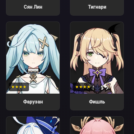
Сян Лин
Тигнари
★★★★
★★★★
Фарузан
Фишль