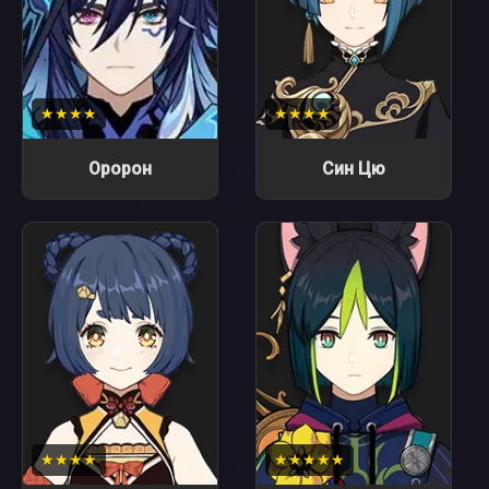
★★★★
★★★★
Оророн
Син Цю
★★★★
★★★★★