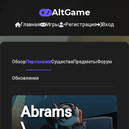
AltGame
Главная
Игры
Регистрация
Вход
Обзор
Персонажи
Существа
Предметы
Форум
Обновления
Abrams
\