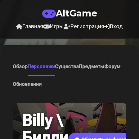
AltGame
Главная
Игры
Регистрация
Вход
Обзор
Персонажи
Существа
Предметы
Форум
Обновления
Billy \
Билли