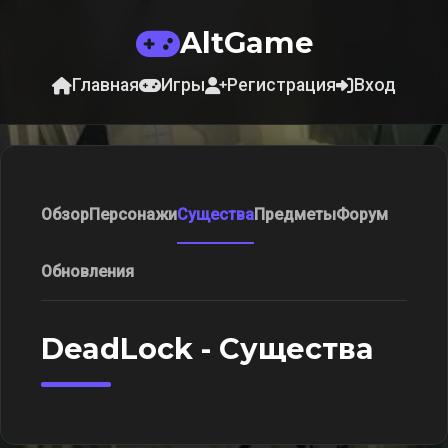
AltGame
Главная
Игры
Регистрация
Вход
Обзор
Персонажи
Существа
Предметы
Форум
Обновления
DeadLock - Существа