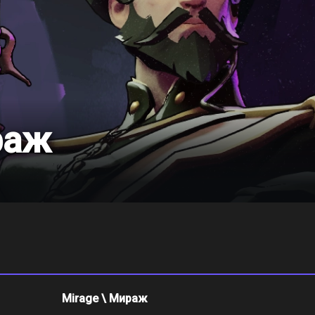
раж
Mirage \ Мираж