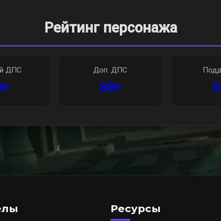
Рейтинг персонажа
ый ДПС
Доп. ДПС
Подд
S+
SS+
S
елы
Ресурсы