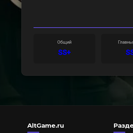
Общий
Главн
SS+
S
AltGame.ru
Разд