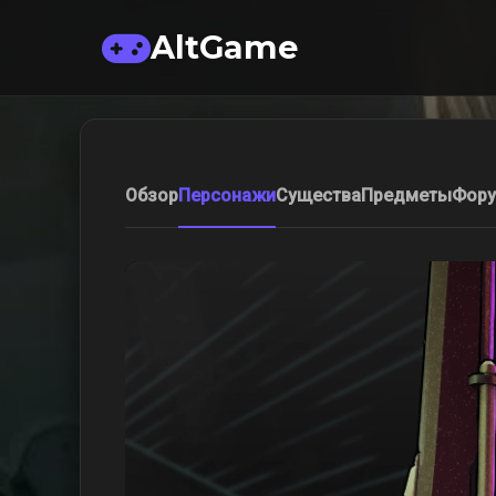
AltGame
Обзор
Персонажи
Существа
Предметы
Фор