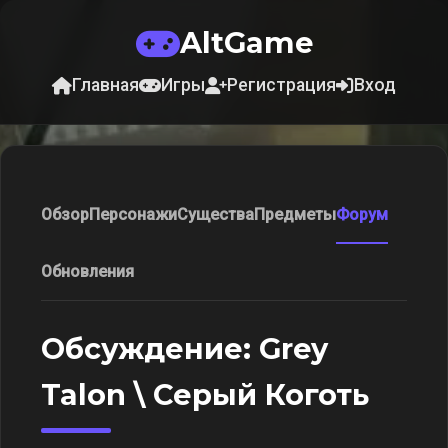
AltGame
Главная
Игры
Регистрация
Вход
Обзор
Персонажи
Существа
Предметы
Форум
Обновления
Обсуждение: Grey
Talon \ Серый Коготь