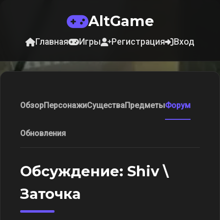
AltGame
Главная
Игры
Регистрация
Вход
Обзор
Персонажи
Существа
Предметы
Форум
Обновления
Обсуждение: Shiv \
Заточка