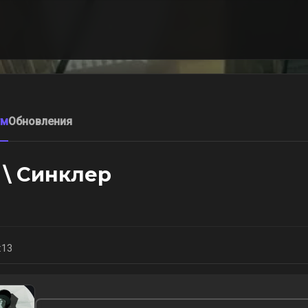
ум
Обновления
 \ Синклер
:13