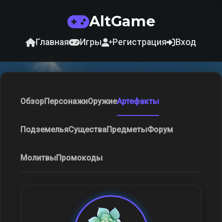
AltGame
Главная
Игры
Регистрация
Вход
Обзор
Персонажи
Оружие
Артефакты
Подземелья
Существа
Предметы
Форум
Молитвы
Промокоды