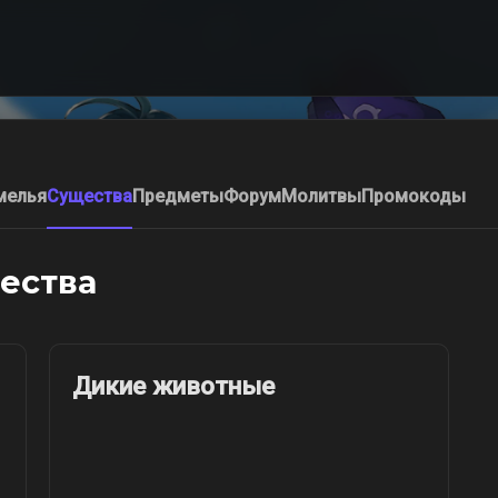
мелья
Существа
Предметы
Форум
Молитвы
Промокоды
щества
Дикие животные