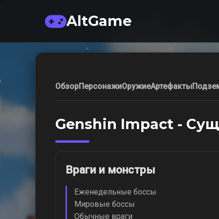
AltGame
Обзор
Персонажи
Оружие
Артефакты
Подзе
Genshin Impact - Су
Враги и монстры
Еженедельные боссы
Мировые боссы
Обычные враги