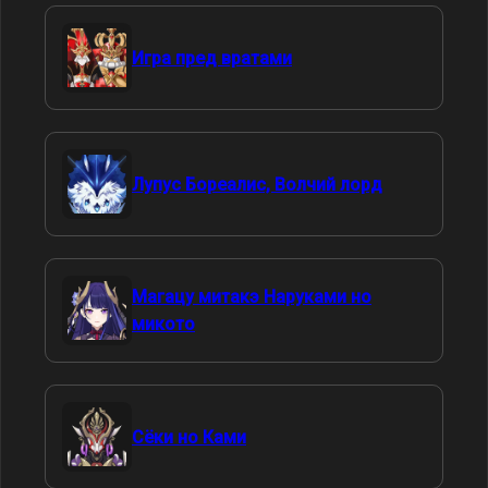
Игра пред вратами
Лупус Бореалис, Волчий лорд
Магацу митакэ Наруками но
микото
Сёки но Ками