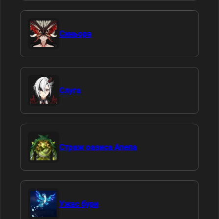
Синьора
Слуга
Страж оазиса Апепа
Ужас бури