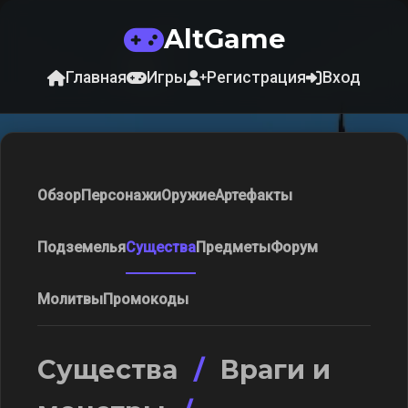
AltGame
Главная
Игры
Регистрация
Вход
Обзор
Персонажи
Оружие
Артефакты
Подземелья
Существа
Предметы
Форум
Молитвы
Промокоды
Существа
/
Враги и