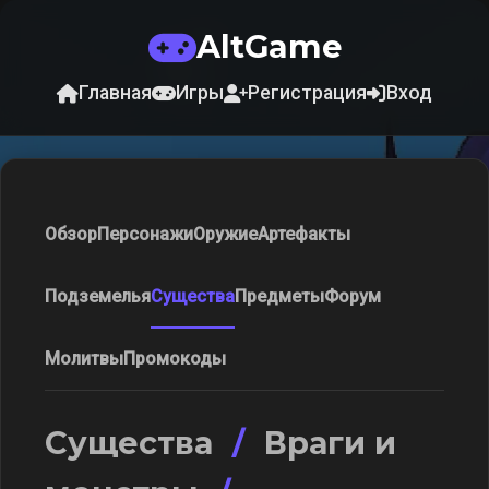
AltGame
Главная
Игры
Регистрация
Вход
Обзор
Персонажи
Оружие
Артефакты
Подземелья
Существа
Предметы
Форум
Молитвы
Промокоды
Существа
/
Враги и