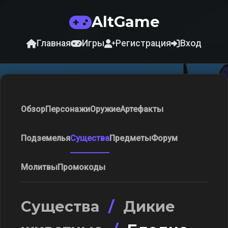
AltGame
Главная
Игры
Регистрация
Вход
Обзор
Персонажи
Оружие
Артефакты
Подземелья
Существа
Предметы
Форум
Молитвы
Промокоды
Существа
/
Дикие