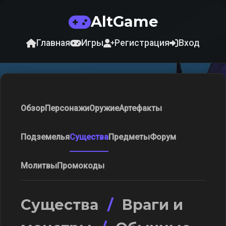
AltGame
Главная
Игры
Регистрация
Вход
Обзор
Персонажи
Оружие
Артефакты
Подземелья
Существа
Предметы
Форум
Молитвы
Промокоды
Существа
/
Враги и