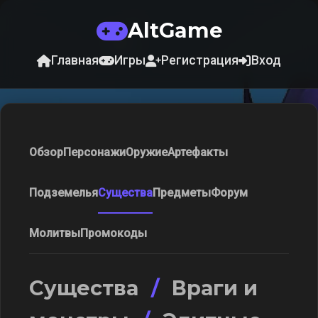
AltGame
Главная
Игры
Регистрация
Вход
Обзор
Персонажи
Оружие
Артефакты
Подземелья
Существа
Предметы
Форум
Молитвы
Промокоды
Существа
/
Враги и