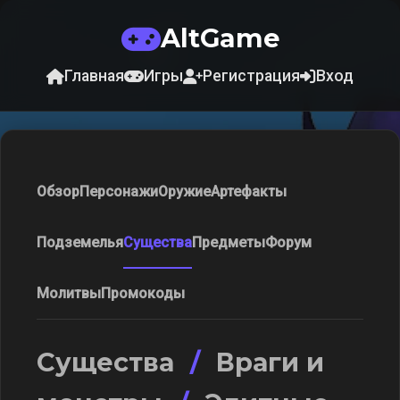
AltGame
Главная
Игры
Регистрация
Вход
Обзор
Персонажи
Оружие
Артефакты
Подземелья
Существа
Предметы
Форум
Молитвы
Промокоды
Существа
/
Враги и