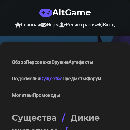
AltGame
Главная
Игры
Регистрация
Вход
Обзор
Персонажи
Оружие
Артефакты
Подземелья
Существа
Предметы
Форум
Молитвы
Промокоды
Существа
/
Дикие