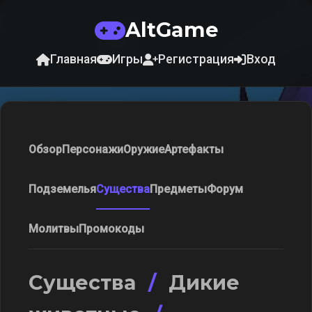
AltGame
Главная
Игры
Регистрация
Вход
Обзор
Персонажи
Оружие
Артефакты
Подземелья
Существа
Предметы
Форум
Молитвы
Промокоды
Существа
/
Дикие