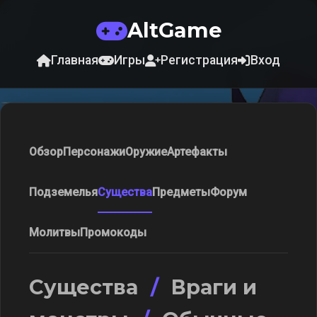
AltGame
Главная
Игры
Регистрация
Вход
Обзор
Персонажи
Оружие
Артефакты
Подземелья
Существа
Предметы
Форум
Молитвы
Промокоды
Существа
/
Враги и