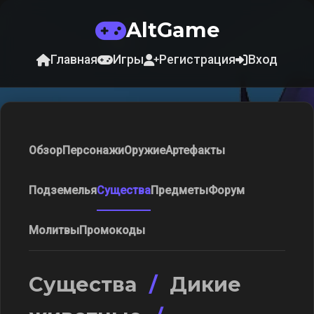
AltGame
Главная
Игры
Регистрация
Вход
Обзор
Персонажи
Оружие
Артефакты
Подземелья
Существа
Предметы
Форум
Молитвы
Промокоды
Существа
/
Дикие