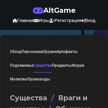
AltGame
Главная
Игры
Регистрация
Вход
Обзор
Персонажи
Оружие
Артефакты
Подземелья
Существа
Предметы
Форум
Молитвы
Промокоды
Существа
/
Враги и