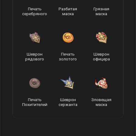
Печать
Разбитая
Грязная
серебряного
маска
маска
ворона
Шеврон
Печать
Шеврон
рядового
золотого
офицера
ворона
Печать
Шеврон
Зловещая
Похитителей
сержанта
маска
сокровищ