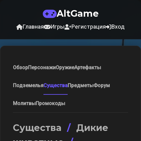
AltGame
Главная
Игры
Регистрация
Вход
Обзор
Персонажи
Оружие
Артефакты
Подземелья
Существа
Предметы
Форум
Молитвы
Промокоды
Существа
/
Дикие