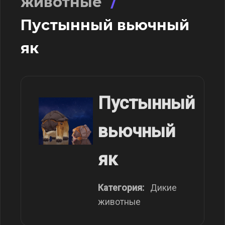
животные
/
Пустынный вьючный
як
Пустынный
вьючный
як
Категория:
Дикие
животные