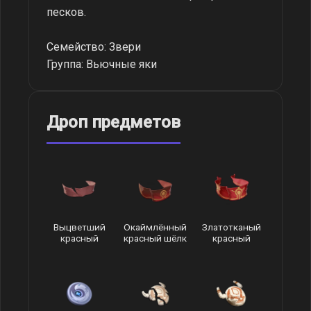
песков.
Семейство: Звери
Группа: Вьючные яки
Дроп предметов
Выцветший
Окаймлённый
Златотканый
красный
красный шёлк
красный
шёлк
шёлк