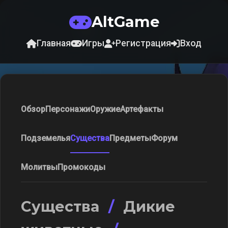
AltGame
Главная
Игры
Регистрация
Вход
Обзор
Персонажи
Оружие
Артефакты
Подземелья
Существа
Предметы
Форум
Молитвы
Промокоды
Существа
/
Дикие