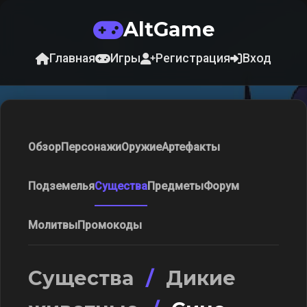
AltGame
Главная
Игры
Регистрация
Вход
Обзор
Персонажи
Оружие
Артефакты
Подземелья
Существа
Предметы
Форум
Молитвы
Промокоды
Существа
/
Дикие