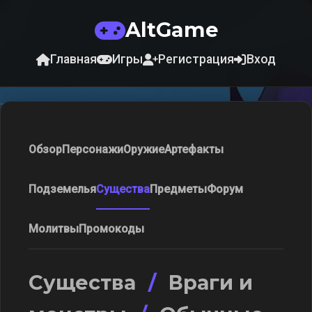
AltGame
Главная
Игры
Регистрация
Вход
Обзор
Персонажи
Оружие
Артефакты
Подземелья
Существа
Предметы
Форум
Молитвы
Промокоды
Существа
/
Враги и