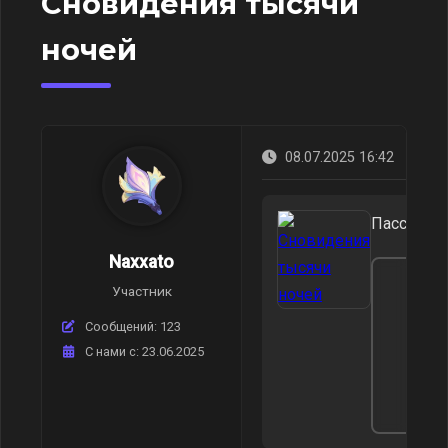
Сновидения тысячи
ночей
08.07.2025 16:42
Пассивное
Naxxato
Пер
Участник
стр
Сообщений: 123
Сно
C нами с: 23.06.2025
тыс
ноч