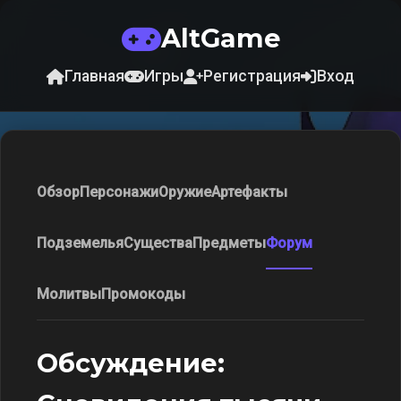
AltGame
Главная
Игры
Регистрация
Вход
Обзор
Персонажи
Оружие
Артефакты
Подземелья
Существа
Предметы
Форум
Молитвы
Промокоды
Обсуждение: