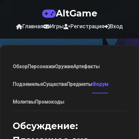
AltGame
Главная
Игры
Регистрация
Вход
Обзор
Персонажи
Оружие
Артефакты
Подземелья
Существа
Предметы
Форум
Молитвы
Промокоды
Обсуждение: