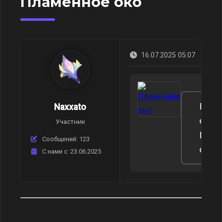
Пламенное око
16.07.2025 05:07
Пере
Naxxato
стр
Участник
Пла
Сообщений: 123
око
C нами с: 23.06.2025