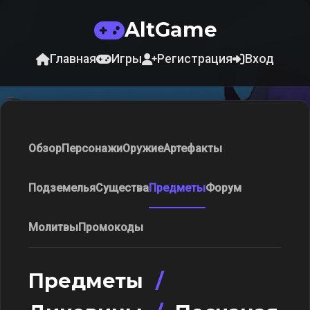
AltGame
Главная
Игры
Регистрация
Вход
Обзор
Персонажи
Оружие
Артефакты
Подземелья
Существа
Предметы
Форум
Молитвы
Промокоды
Предметы
/