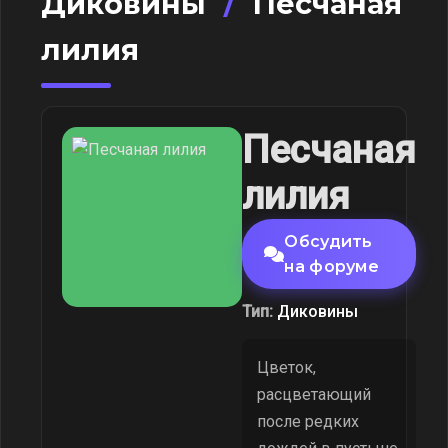
Диковины
/
Песчаная
лилия
Песчаная
лилия
Обсудить
на форуме
Тип:
Диковины
Цветок,
расцветающий
после редких