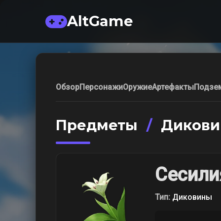
AltGame
Обзор
Персонажи
Оружие
Артефакты
Подзе
Предметы
/
Диков
Сесили
Тип:
Диковины