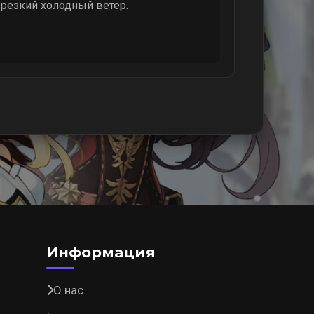
т резкий холодный ветер.
Информация
О нас