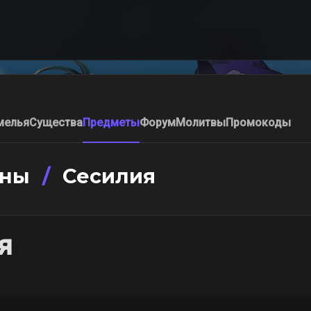
мелья
Существа
Предметы
Форум
Молитвы
Промокоды
ины
/
Сесилия
я