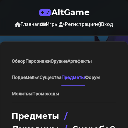
AltGame
Главная
Игры
Регистрация
Вход
Обзор
Персонажи
Оружие
Артефакты
Подземелья
Существа
Предметы
Форум
Молитвы
Промокоды
Предметы
/