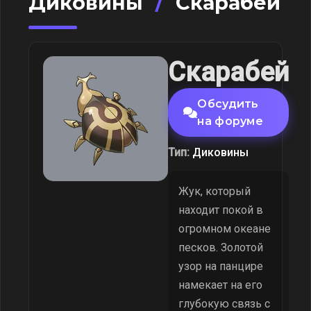
Диковины
/
Скарабей
Скарабей
Обсудить
на форуме
Тип:
Диковины
Жук, который
находит покой в
огромном океане
песков. Золотой
узор на панцире
намекает на его
глубокую связь с