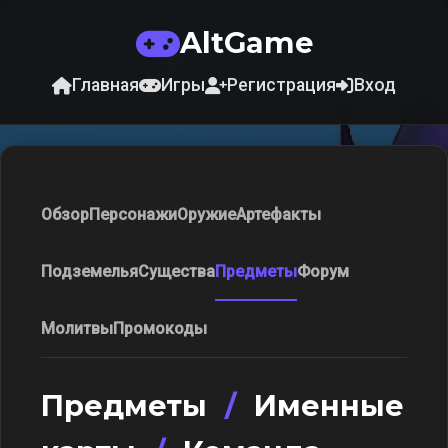
AltGame
Главная
Игры
Регистрация
Вход
Обзор
Персонажи
Оружие
Артефакты
Подземелья
Существа
Предметы
Форум
Молитвы
Промокоды
Предметы
/
Именные