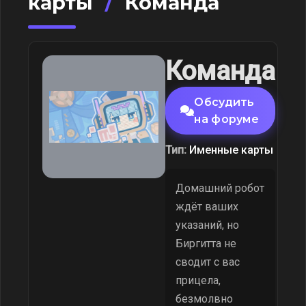
карты
/
Команда
Команда
Обсудить
на форуме
Тип:
Именные карты
Домашний робот
ждёт ваших
указаний, но
Биргитта не
сводит с вас
прицела,
безмолвно