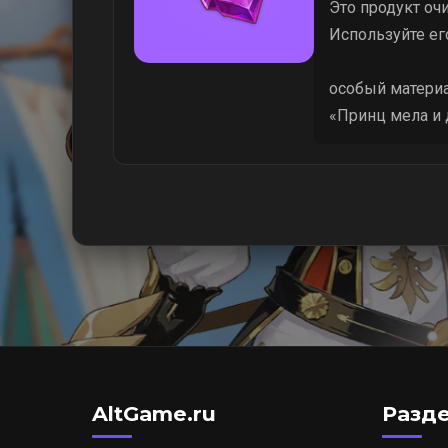
Это продукт оч
Используйте ег
особый материа
«Принц мела и 
AltGame.ru
Разд