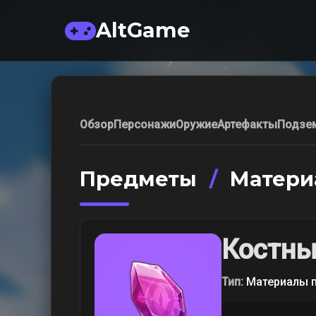
AltGame
Обзор
Персонажи
Оружие
Артефакты
Подзе
Предметы
/
Матери
Костны
Тип:
Материалы 