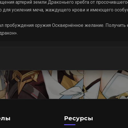
ищения артерий земли Драконьего хребта от просочившегос
о для усиления меча, жаждущего крови и имеющего особу
л пробуждения оружия Осквернённое желание. Получить 
дракон».
елы
Ресурсы