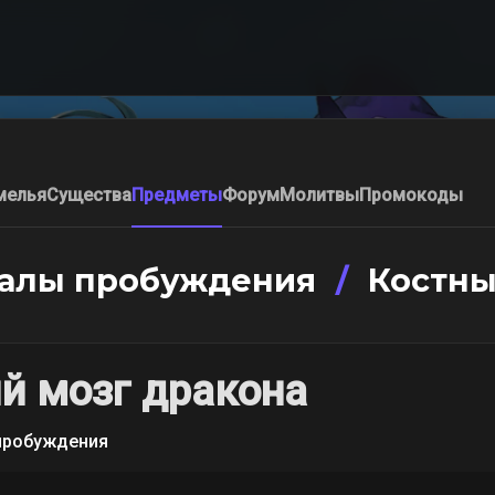
мелья
Существа
Предметы
Форум
Молитвы
Промокоды
алы пробуждения
/
Костны
й мозг дракона
пробуждения