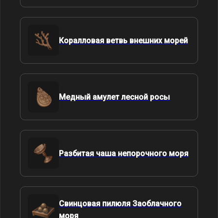
Коралловая ветвь внешних морей
Медный амулет лесной росы
Разбитая чаша непорочного моря
Свинцовая пилюля Заоблачного
моря