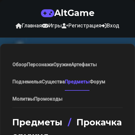
AltGame
Главная
Игры
Регистрация
Вход
Обзор
Персонажи
Оружие
Артефакты
Подземелья
Существа
Предметы
Форум
Молитвы
Промокоды
Предметы
/
Прокачка