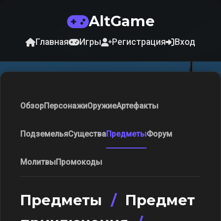
AltGame
Главная
Игры
Регистрация
Вход
Обзор
Персонажи
Оружие
Артефакты
Подземелья
Существа
Предметы
Форум
Молитвы
Промокоды
Предметы
/
Предмет