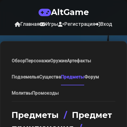
AltGame
Главная
Игры
Регистрация
Вход
Обзор
Персонажи
Оружие
Артефакты
Подземелья
Существа
Предметы
Форум
Молитвы
Промокоды
Предметы
/
Предмет