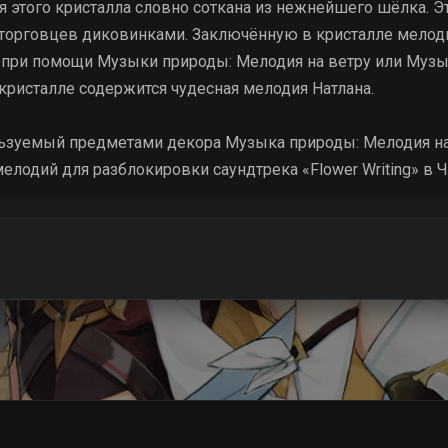
 этого кристалла словно соткана из нежнейшего шёлка. 
у торговцев диковинками. Заключённую в кристалле мело
при помощи Музыки природы: Мелодия на ветру или Музы
кристалле содержится чудесная мелодия Натлана.
льзуемый предметами декора Музыка природы: Мелодия на
елодий для разблокировки саундтрека «Flower Writing» в 