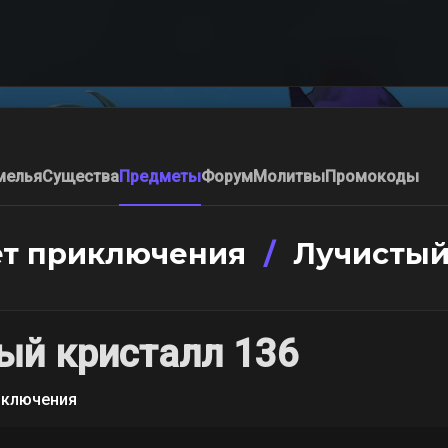
мелья
Существа
Предметы
Форум
Молитвы
Промокоды
т приключения
/
Лучистый 
ый кристалл 136
иключения