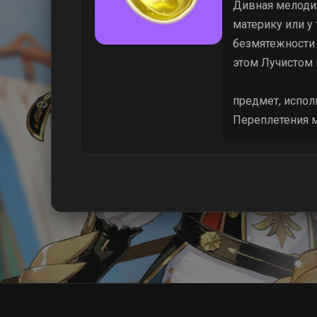
Дивная мелодия
материку или 
безмятежности 
этом Лучистом 
предмет, испо
Переплетения м