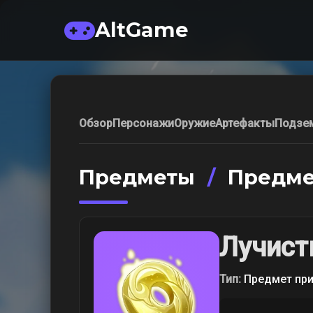
AltGame
Обзор
Персонажи
Оружие
Артефакты
Подзе
Предметы
/
Предме
Лучист
Тип:
Предмет пр