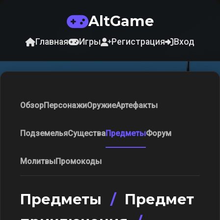
AltGame
Главная
Игры
Регистрация
Вход
Обзор
Персонажи
Оружие
Артефакты
Подземелья
Существа
Предметы
Форум
Молитвы
Промокоды
Предметы
/
Предмет