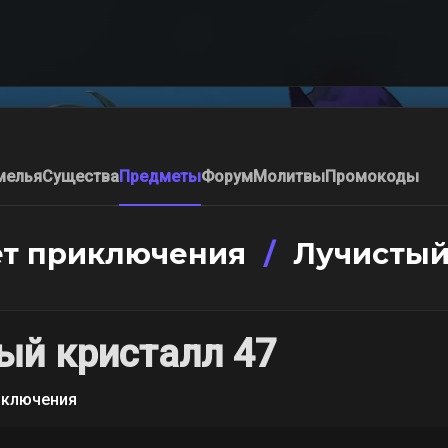
мелья
Существа
Предметы
Форум
Молитвы
Промокоды
т приключения
/
Лучистый
ый кристалл 47
иключения