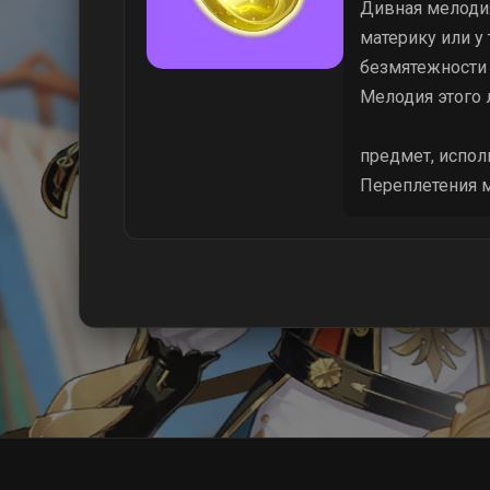
Дивная мелодия
материку или 
безмятежности
Мелодия этого л
предмет, испо
Переплетения м