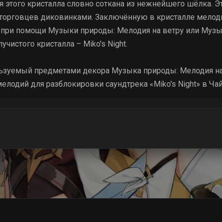
 этого кристалла словно соткана из нежнейшего шёлка. 
у торговцев диковинками. Заключённую в кристалле мело
 при помощи Музыки природы: Мелодия на ветру или Музы
учистого кристалла – Miko's Night.
льзуемый предметами декора Музыка природы: Мелодия на
елодий для разблокировки саундтрека «Miko's Night» в Ча