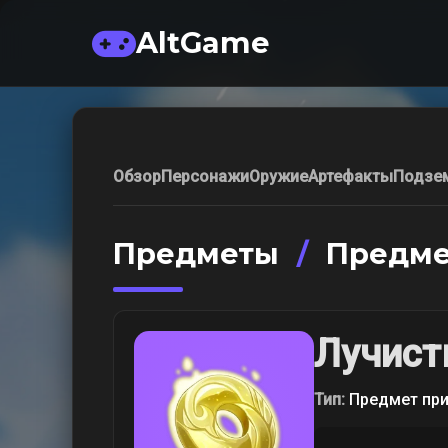
AltGame
Обзор
Персонажи
Оружие
Артефакты
Подзе
Предметы
/
Предме
Лучист
Тип:
Предмет пр