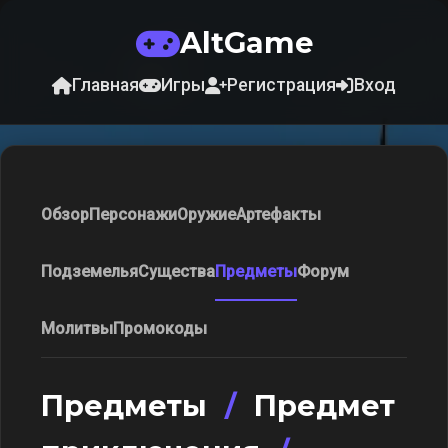
AltGame
Главная
Игры
Регистрация
Вход
Обзор
Персонажи
Оружие
Артефакты
Подземелья
Существа
Предметы
Форум
Молитвы
Промокоды
Предметы
/
Предмет