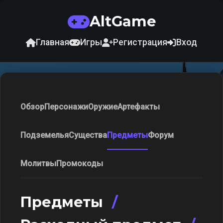
AltGame
Главная
Игры
Регистрация
Вход
Обзор
Персонажи
Оружие
Артефакты
Подземелья
Существа
Предметы
Форум
Молитвы
Промокоды
Предметы
/