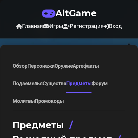
AltGame
Главная
Игры
Регистрация
Вход
Обзор
Персонажи
Оружие
Артефакты
Подземелья
Существа
Предметы
Форум
Молитвы
Промокоды
Предметы
/