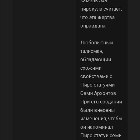
камень эха
пирокула считает,
что эта жертва
оправдана.
Любопытный
талисман,
обладающий
схожими
свойствами с
Пиро статуями
Семи Архонтов.
При его создании
были внесены
изменения, чтобы
он напоминал
Пиро статуи семи