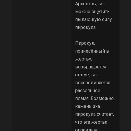
Архонтов, так
можно ощутить
пылающую силу
пирокула.
Пирокул,
принесённый в
жертву,
возвращается
статуе, так
воссоединяется
рассеянное
пламя. Возможно,
камень эха
пирокула считает,
что эта жертва
оправдана.