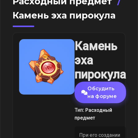
Расходный предмет
/
Камень эха пирокула
Камень
эха
пирокула
Обсудить
на форуме
Тип:
Расходный
предмет
При его создании