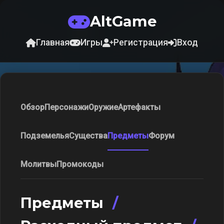
AltGame
Главная
Игры
Регистрация
Вход
Обзор
Персонажи
Оружие
Артефакты
Подземелья
Существа
Предметы
Форум
Молитвы
Промокоды
Предметы
/