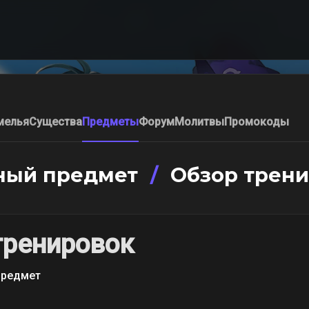
мелья
Существа
Предметы
Форум
Молитвы
Промокоды
ный предмет
/
Обзор трени
тренировок
предмет