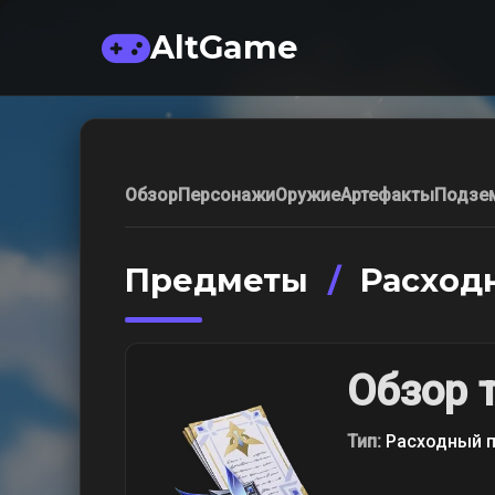
AltGame
Обзор
Персонажи
Оружие
Артефакты
Подзе
Предметы
/
Расход
Обзор 
Тип:
Расходный 