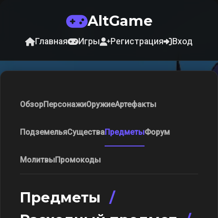
AltGame
Главная
Игры
Регистрация
Вход
Обзор
Персонажи
Оружие
Артефакты
Подземелья
Существа
Предметы
Форум
Молитвы
Промокоды
Предметы
/