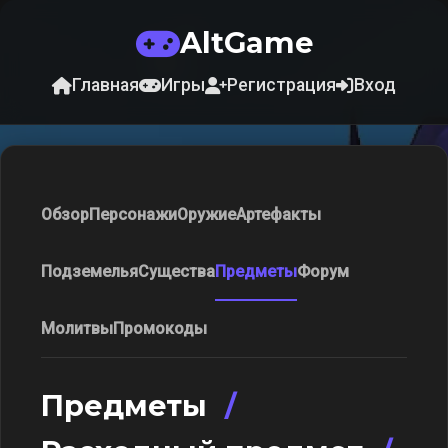
AltGame
Главная
Игры
Регистрация
Вход
Обзор
Персонажи
Оружие
Артефакты
Подземелья
Существа
Предметы
Форум
Молитвы
Промокоды
Предметы
/