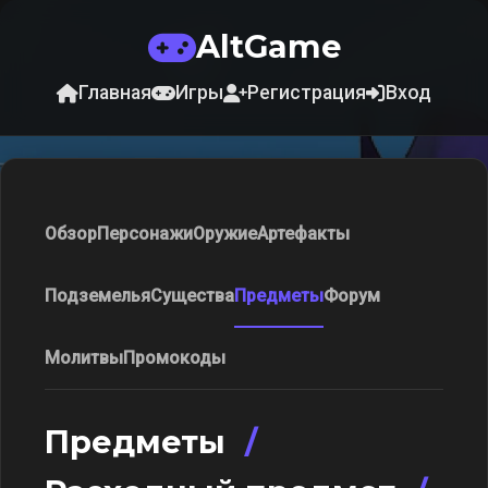
AltGame
Главная
Игры
Регистрация
Вход
Обзор
Персонажи
Оружие
Артефакты
Подземелья
Существа
Предметы
Форум
Молитвы
Промокоды
Предметы
/