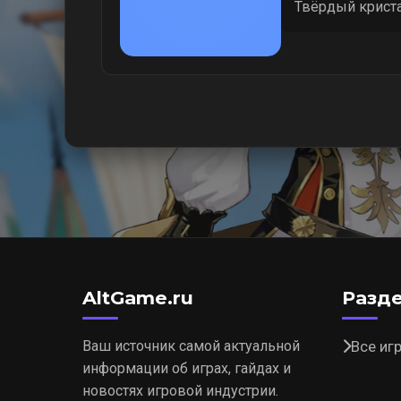
Твёрдый криста
AltGame.ru
Разд
Ваш источник самой актуальной
Все иг
информации об играх, гайдах и
новостях игровой индустрии.