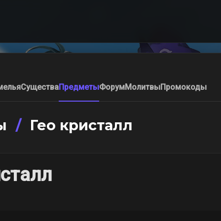
мелья
Существа
Предметы
Форум
Молитвы
Промокоды
ы
/
Гео кристалл
исталл