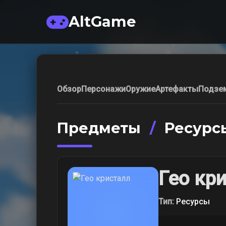
AltGame
Обзор
Персонажи
Оружие
Артефакты
Подзе
Предметы
/
Ресурс
Гео кр
Тип:
Ресурсы