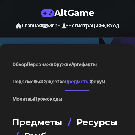
AltGame
Главная
Игры
Регистрация
Вход
Обзор
Персонажи
Оружие
Артефакты
Подземелья
Существа
Предметы
Форум
Молитвы
Промокоды
Предметы
/
Ресурсы