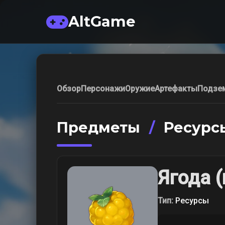
AltGame
Обзор
Персонажи
Оружие
Артефакты
Подзе
Предметы
/
Ресурс
Ягода 
Тип:
Ресурсы