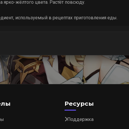
а ярко-жёлтого цвета. Растёт повсюду.
диент, используемый в рецептах приготовления еды.
елы
Ресурсы
ры
Поддержка