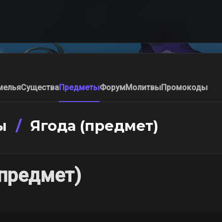
мелья
Существа
Предметы
Форум
Молитвы
Промокоды
ы
/
Ягода (предмет)
(предмет)