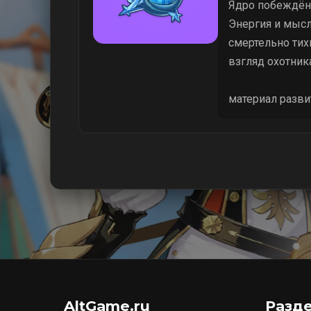
Ядро побеждённ
Энергия и мысл
смертельно тих
взгляд охотник
материал разви
AltGame.ru
Разд