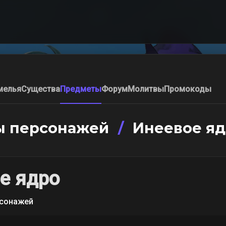
мелья
Существа
Предметы
Форум
Молитвы
Промокоды
ы персонажей
/
Инеевое яд
е ядро
рсонажей