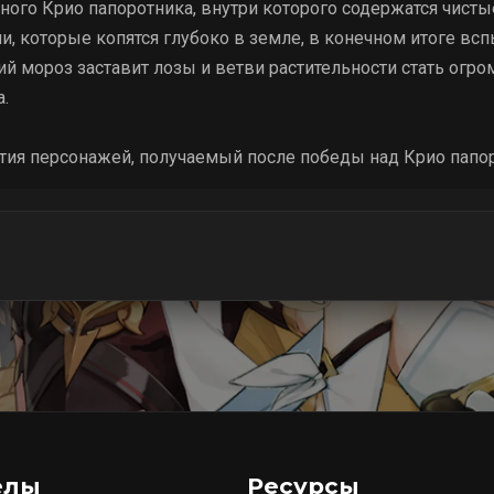
ого Крио папоротника, внутри которого содержатся чисты
и, которые копятся глубоко в земле, в конечном итоге вс
ий мороз заставит лозы и ветви растительности стать огр
а.
тия персонажей, получаемый после победы над Крио папор
елы
Ресурсы